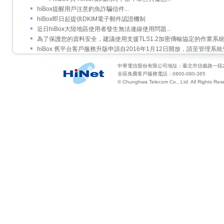
hiBox提醒用戶注意釣魚詐騙信件...
hiBox即日起提供DKIM電子郵件認證機制
近日hiBox大陸地區使用者發生無法連線使用問題...
為了保護您的資料安全，建議使用支援TLS1.2加密傳輸協定的作業系
hiBox 舊平台客戶服務升版申請自2016年1月12日開放，請至管理系
中華電信股份有限公司地址：臺北市信義路一段2
全區免費客戶服務電話：0800-080-365
© Chunghwa Telecom Co., Ltd. All Rights Res